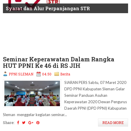
Syarat Pengajuan KTA atau NIRA PPNI
Syarat dan Alur Perpanjangan STR
Susunan Pengurus DPD PPNI Sleman
Seminar Keperawatan Dalam Rangka
HUT PPNI Ke 46 di RS JIH
PPNI SLEMAN
04.50
Berita
SIARAN PERS Sabtu, 07 Maret 2020
DPD PPNI Kabupaten Sleman Gelar
Seminar Panduan Asuhan
Keperawatan 2020 Dewan Pengurus
Daerah PPNI (DPD PPNI) Kabupaten
Sleman menggelar kegiatan seminar...
Share:
READ MORE