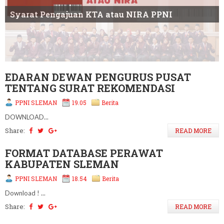
Syarat Pengajuan KTA atau NIRA PPNI
Syarat dan Alur Perpanjangan STR
Susunan Pengurus DPD PPNI Sleman
EDARAN DEWAN PENGURUS PUSAT
TENTANG SURAT REKOMENDASI
PPNI SLEMAN
19.05
Berita
DOWNLOAD...
Share:
READ MORE
FORMAT DATABASE PERAWAT
KABUPATEN SLEMAN
PPNI SLEMAN
18.54
Berita
Download ! ...