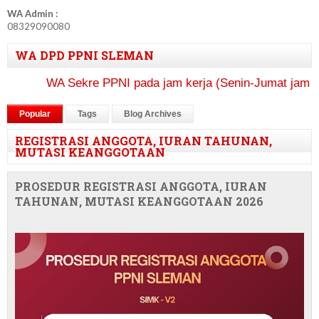
Instagram:
@ppni.sleman
WA Admin :
08329090080
WA DPD PPNI SLEMAN
WA Sekre PPNI pada jam kerja (Senin-Jumat jam 09.0
Popular
Tags
Blog Archives
REGISTRASI ANGGOTA, IURAN TAHUNAN,
MUTASI KEANGGOTAAN
PROSEDUR REGISTRASI ANGGOTA, IURAN
TAHUNAN, MUTASI KEANGGOTAAN 2026